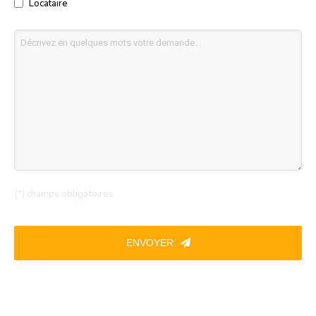
Locataire
(*) champs obligatoires
ENVOYER
Email
*