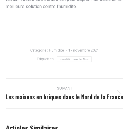
meilleure solution contre l’humidité.
Diagnostic Humidité
Diagnostic Humidité
Catégorie :
Humidité
17 novembre 2021
Étiquettes :
humidité dans le Nord
Navigation
SUIVANT
article
Les maisons en briques dans le Nord de la France
Article
suivant
:
Articles Similaires